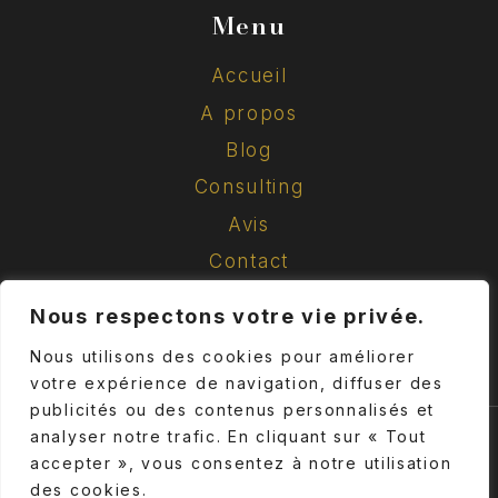
Menu
Accueil
A propos
Blog
Consulting
Avis
Contact
Mentions légales
Nous respectons votre vie privée.
Nous utilisons des cookies pour améliorer
votre expérience de navigation, diffuser des
publicités ou des contenus personnalisés et
analyser notre trafic. En cliquant sur « Tout
© 2026 RÉALIZE IMAGE ADVISORY PARIS
accepter », vous consentez à notre utilisation
des cookies.